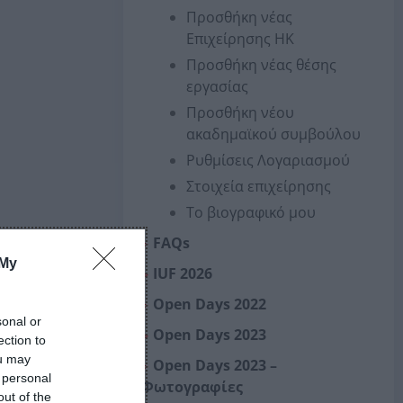
Προσθήκη νέας
Επιχείρησης ΗΚ
Προσθήκη νέας θέσης
εργασίας
Προσθήκη νέου
ακαδημαϊκού συμβούλου
Ρυθμίσεις Λογαριασμού
Στοιχεία επιχείρησης
Το βιογραφικό μου
FAQs
 My
IUF 2026
Open Days 2022
sonal or
Open Days 2023
ection to
ou may
Open Days 2023 –
 personal
Φωτογραφίες
out of the