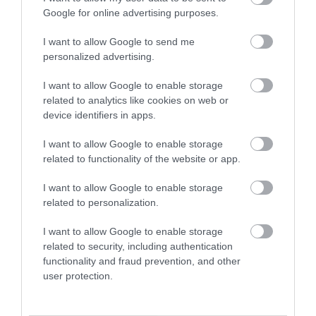
Στις τεχνικές επιχειρήσεις.
Ως τεχνικό
Google for online advertising purposes.
στέλεχος και στέλεχος πωλήσεων .
Στην Β’ βάθμια εκπαίδευση
: Ως
I want to allow Google to send me
καθηγητής μαθημάτων τεχνολογίας
personalized advertising.
σε Γυμνάσια, ΕΠΑΛ, Τεχνικές Σχολές,
ΙΕΚ.
I want to allow Google to enable storage
related to analytics like cookies on web or
Στην Γ’ βάθμια εκπαίδευση
: Ως
device identifiers in apps.
καθηγητής, μετά όμως από
διδακτορικές σπουδές.
I want to allow Google to enable storage
Στον Δημόσιο Τομέα , στην Τοπική
related to functionality of the website or app.
Αυτοδιοίκηση και τις Επιχειρήσεις
κοινής ωφελείας :
Ως τεχνικό στέλεχος
I want to allow Google to enable storage
related to personalization.
Στον Τραπεζικό Τομέα :
Ως τεχνικό
στέλεχος
I want to allow Google to enable storage
related to security, including authentication
Το Τμήμα είναι σε επαφή με φορείς από όλους
functionality and fraud prevention, and other
τους ανωτέρω τομείς και προωθεί την
user protection.
απασχόληση των αποφοίτων του.