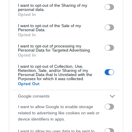
μηχανολογικές εγκαταστάσεις κτιρίων,
not limited to your visit or usage behaviour. You may click to
I want to opt-out of the Sharing of my
personal data.
grant or deny consent to Google and its third-party tags to
παραγωγικών διαδικασιών
Opted In
use your data for below specified purposes in below Google
(βιομηχανίας – βιοτεχνίας) και γενικά
consent section.
I want to opt-out of the Sale of my
με ότι έχει σχέση με το αντικείμενο.
Personal Data.
Στον κλάδο των κατασκευών
: Είτε ως
Opted In
εργολάβος είτε ως τεχνικό στέλεχος
I want to opt-out of processing my
κατασκευαστικών εταιρειών.
Personal Data for Targeted Advertising.
Στην βιομηχανία – βιοτεχνία ως
Opted In
τεχνικό στέλεχος :
Για σχεδιασμό,
I want to opt-out of Collection, Use,
μελέτες, ποιοτικό έλεγχο, ως
Retention, Sale, and/or Sharing of my
Personal Data that Is Unrelated with the
υπεύθυνος ή στέλεχος της
Purposes for which it was collected.
παραγωγής, ως υπεύθυνης
Opted Out
συντήρησης, ως επιβλέπων
Google consents
κατασκευών, ως υπεύθυνος ασφάλειας
, στο κλάδο των πωλήσεων, κλπ
I want to allow Google to enable storage
Σε εμπορικές επιχειρήσεις.
Ως
related to advertising like cookies on web or
στέλεχος πωλήσεων – προώθησης
device identifiers in apps.
τεχνολογικών προϊόντων
I want to allow my user data to be sent to