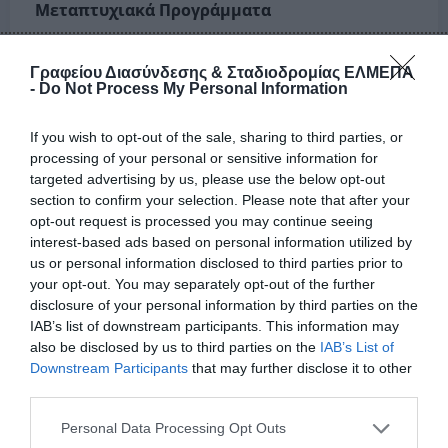
Μεταπτυχιακά Προγράμματα
Πέραν του βασικού τίτλου σπουδών το Τμήμα
Γραφείου Διασύνδεσης & Σταδιοδρομίας ΕΛΜΕΠΑ
Μηχανολόγων Μηχανικών διοργανώνει:
-
Do Not Process My Personal Information
Μεταπτυχιακό πρόγραμμα ειδίκευσης
If you wish to opt-out of the sale, sharing to third parties, or
με τίτλο
«Ενεργειακά Συστήματα»
σε
processing of your personal or sensitive information for
συνεργασία με το τμήμα
targeted advertising by us, please use the below opt-out
Ηλεκτρολόγων Μηχανικών και
section to confirm your selection. Please note that after your
opt-out request is processed you may continue seeing
Μηχανικών Υπολογιστών του ΕΛΜΕΠΑ
interest-based ads based on personal information utilized by
Πρόγραμμα Διδακτορικών Σπουδών
us or personal information disclosed to third parties prior to
your opt-out. You may separately opt-out of the further
Αγορά Εργασίας
disclosure of your personal information by third parties on the
IAB’s list of downstream participants. This information may
Ο απόφοιτος του Τμήματος, μπορεί να
also be disclosed by us to third parties on the
IAB’s List of
εργασθεί σε όλο το φάσμα της
Downstream Participants
that may further disclose it to other
third parties.
παραγωγικής δραστηριότητας:
Ως ελεύθερος επαγγελματίας.
Έχει το
Please note that this website/app uses one or more Google
Personal Data Processing Opt Outs
δικαίωμα να εκπονεί μελέτες για
services and may gather and store information including but