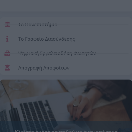
Το Πανεπιστήμιο
Το Γραφείο Διασύνδεσης
Ψηφιακή Εργαλειοθήκη Φοιτητών
Απογραφή Αποφοίτων