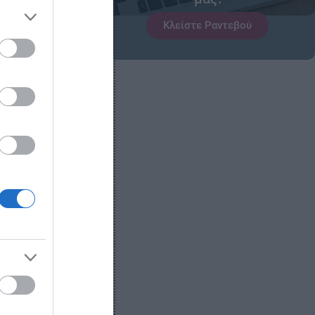
Κλείστε Ραντεβού
ιασμό της