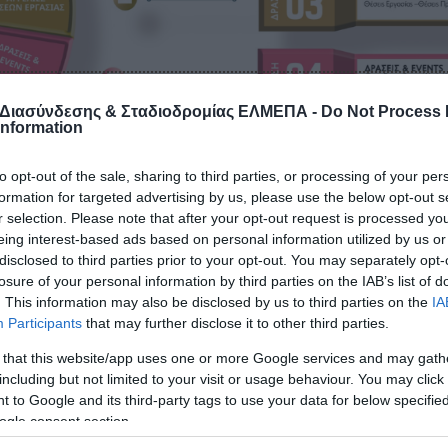
 Διασύνδεσης & Σταδιοδρομίας ΕΛΜΕΠΑ -
Do Not Process
Information
to opt-out of the sale, sharing to third parties, or processing of your per
formation for targeted advertising by us, please use the below opt-out s
r selection. Please note that after your opt-out request is processed y
eing interest-based ads based on personal information utilized by us or
disclosed to third parties prior to your opt-out. You may separately opt-
λληνικού Μεσογειακού Πανεπιστημίου, λειτουργεί από το 1
losure of your personal information by third parties on the IAB’s list of
ε θέματα εκπαιδευτικής και επαγγελματικής σταδιοδρομία
. This information may also be disclosed by us to third parties on the
IA
ημίου με άλλους φορείς εκπαίδευσης, κατάρτισης και
Participants
that may further disclose it to other third parties.
έφυρα με την Αγορά Εργασίας”.
 that this website/app uses one or more Google services and may gath
including but not limited to your visit or usage behaviour. You may click 
ν και πτυχιούχων για τη μετάβαση τους από την τριτοβάθ
 to Google and its third-party tags to use your data for below specifi
οράς εργασίας, παρέχει ένα ευρύ φάσμα υπηρεσιών στην α
ogle consent section.