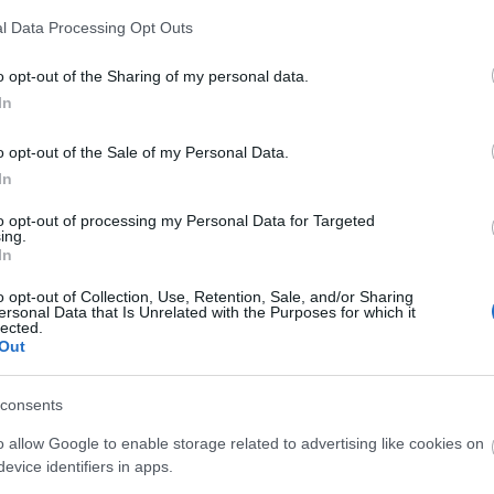
l Data Processing Opt Outs
νημέρωσης και πληροφόρησης
νατολισμού και συμβουλευτικής υποστήριξης για το σχεδ
o opt-out of the Sharing of my personal data.
In
γορά εργασίας
κής και ερευνητικής κοινότητας του πανεπιστημίου.
o opt-out of the Sale of my Personal Data.
In
to opt-out of processing my Personal Data for Targeted
ing.
In
o opt-out of Collection, Use, Retention, Sale, and/or Sharing
ersonal Data that Is Unrelated with the Purposes for which it
lected.
Out
consents
o allow Google to enable storage related to advertising like cookies on
evice identifiers in apps.