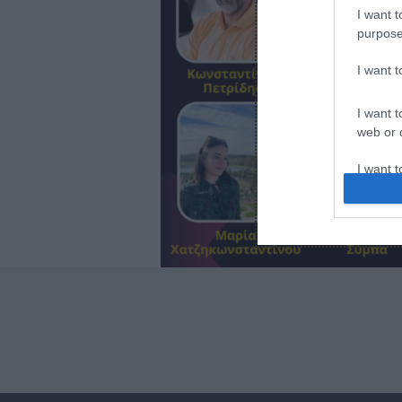
I want t
purpose
I want 
I want t
web or d
I want t
or app.
I want t
I want t
authenti