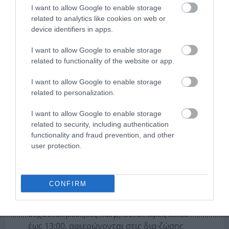
13:00 καθημερινά.
I want to allow Google to enable storage
related to analytics like cookies on web or
Η δήλωση ενδιαφέροντος
device identifiers in apps.
συμμετοχής γίνεται από τις
I want to allow Google to enable storage
σχολικές μονάδες με τη
related to functionality of the website or app.
συμπλήρωση της παρακάτω
I want to allow Google to enable storage
φόρμας
:
related to personalization.
I want to allow Google to enable storage
related to security, including authentication
functionality and fraud prevention, and other
Αν υπάρχει ενδιαφέρον παρακολούθησης
user protection.
διαδικτυακής ομιλίας, παρακαλούμε να
δηλωθεί στο αντίστοιχο πεδίο της φόρμας
δήλωσης συμμετοχής, λαμβάνοντας υπόψη
CONFIRM
τα παρακάτω: α) ποιες είναι οι
συγκεκριμένες ημέρες που τα Τμήματα
δέχονται μαθητές και β) ότι οι ώρες 09:00
έως 13:00, αφιερώνονται στις δια-ζώσης