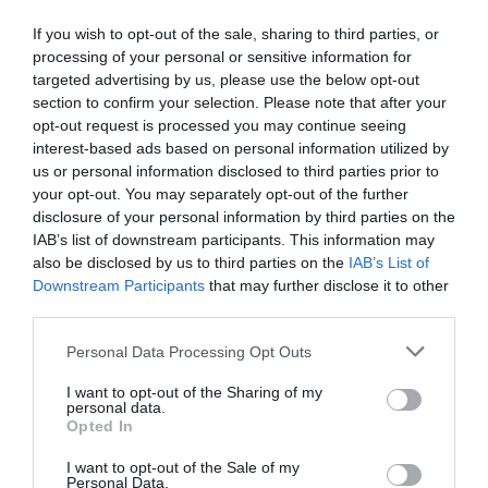
If you wish to opt-out of the sale, sharing to third parties, or
processing of your personal or sensitive information for
targeted advertising by us, please use the below opt-out
section to confirm your selection. Please note that after your
opt-out request is processed you may continue seeing
interest-based ads based on personal information utilized by
us or personal information disclosed to third parties prior to
your opt-out. You may separately opt-out of the further
disclosure of your personal information by third parties on the
IAB’s list of downstream participants. This information may
also be disclosed by us to third parties on the
IAB’s List of
Downstream Participants
that may further disclose it to other
Εκπαιδευτικές /Εργαστηριακές
third parties.
Δραστηριότητες, Επιδείξεις, Παρουσιάσεις –
Ξεναγήσεις Τμημάτων
Please note that this website/app uses one or more Google
Personal Data Processing Opt Outs
services and may gather and store information including but
not limited to your visit or usage behaviour. You may click to
I want to opt-out of the Sharing of my
personal data.
grant or deny consent to Google and its third-party tags to
Opted In
use your data for below specified purposes in below Google
consent section.
I want to opt-out of the Sale of my
Personal Data.