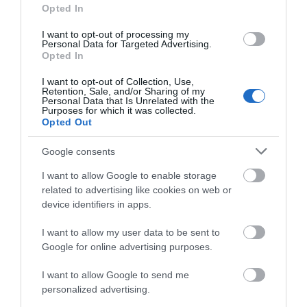
Opted In
I want to opt-out of processing my
Personal Data for Targeted Advertising.
Opted In
I want to opt-out of Collection, Use,
Retention, Sale, and/or Sharing of my
Personal Data that Is Unrelated with the
Purposes for which it was collected.
Opted Out
Google consents
Οι σχολικές μονάδες που ενδιαφέρονται να
I want to allow Google to enable storage
πραγματοποιήσουν επίσκεψη, παρακαλούμε
related to advertising like cookies on web or
να επιλέξουν την επιθυμητή ημέρα από
device identifiers in apps.
αυτές που αναφέρονται στον
πίνακα
διαθεσιμότητας/επισκεψιμότητας των
I want to allow my user data to be sent to
Τμημάτων.
Google for online advertising purposes.
I want to allow Google to send me
Οι ώρες πραγματοποίησης των
personalized advertising.
εκπαιδευτικών επισκέψεων είναι 09:00 –