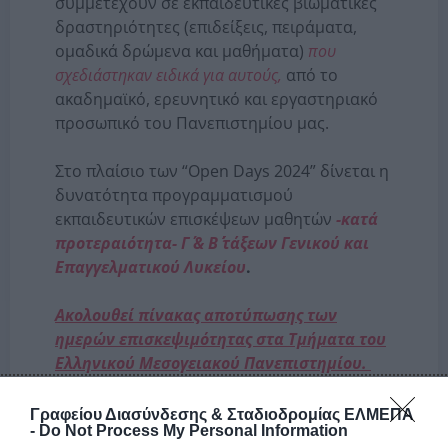
συμμετέχουν σε εκπαιδευτικές βιωματικές
δραστηριότητες (επιδείξεις, πειράματα,
ομαδικά δρώμενα και μαθήματα)
που
σχεδιάστηκαν ειδικά για αυτούς,
από το
ακαδημαϊκό, ερευνητικό και εργαστηριακό
προσωπικό του Πανεπιστημίου μας.
Στο πλαίσιο των “Open Days 2024” δίνεται η
δυνατότητα προγραμματισμού
εκπαιδευτικών επισκέψεων μαθητών
-κατά
προτεραιότητα- Γ΄ & Β΄΄΄ τάξεων Γενικού και
Επαγγελματικού Λυκείου
.
Ακολουθεί πίνακας αποτύπωσης των
ημερών επισκεψιμότητας στα Τμήματα του
Ελληνικού Μεσογειακού Πανεπιστημίου.
Έναρξη δηλώσεων συμμετοχής από Τετάρτη
21/2
έως και Τετάρτη 28/2
.
Γραφείου Διασύνδεσης & Σταδιοδρομίας ΕΛΜΕΠΑ
-
Do Not Process My Personal Information