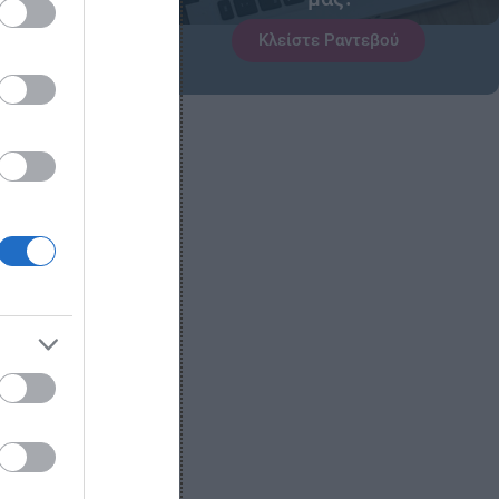
Κλείστε Ραντεβού
ΠΗΣ,
 Α,