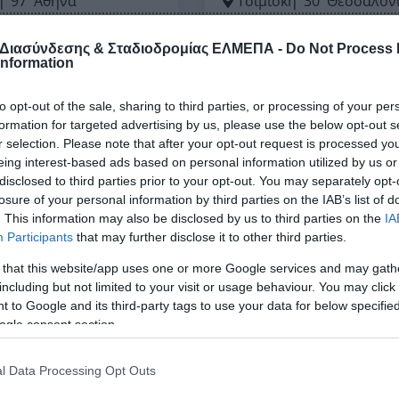
ή
97
Αθήνα
Τσιμισκή
30
Θεσσαλον
0000
2310000000
@example.gr
none11@example.gr
 Διασύνδεσης & Σταδιοδρομίας ΕΛΜΕΠΑ -
Do Not Process
Information
to opt-out of the sale, sharing to third parties, or processing of your per
formation for targeted advertising by us, please use the below opt-out s
r selection. Please note that after your opt-out request is processed y
η – 8
Επιχείρηση – 7
eing interest-based ads based on personal information utilized by us or
disclosed to third parties prior to your opt-out. You may separately opt-
losure of your personal information by third parties on the IAB’s list of
υ
31
Θεσσαλονίκη
Λαμπράκη
14
Ηράκλει
. This information may also be disclosed by us to third parties on the
IA
Participants
that may further disclose it to other third parties.
0000
2310000000
example.gr
none7@example.gr
 that this website/app uses one or more Google services and may gath
including but not limited to your visit or usage behaviour. You may click 
 to Google and its third-party tags to use your data for below specifi
ogle consent section.
η – 3
Randstad Hellas
l Data Processing Opt Outs