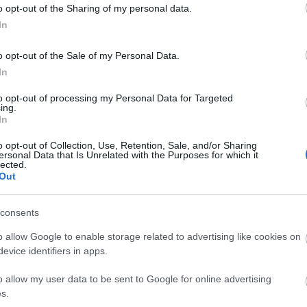
o opt-out of the Sharing of my personal data.
In
υ
1
Βόλος
Λ. ΜΕΣΟΓΕΙΩΝ 2 & ΣΙΝΩ
0000
ΠΥΡΓΟΣ ΑΘΗΝΩΝ - ΚΤΙΡΙΟ
o opt-out of the Sale of my Personal Data.
example.gr
ΑΘΗΝΑ 11527
2
ΑΘΗΝΑ
In
2106770523
randstad@randstad.gr
to opt-out of processing my Personal Data for Targeted
ing.
In
o opt-out of Collection, Use, Retention, Sale, and/or Sharing
ersonal Data that Is Unrelated with the Purposes for which it
lected.
Out
consents
o allow Google to enable storage related to advertising like cookies on
evice identifiers in apps.
o allow my user data to be sent to Google for online advertising
s.