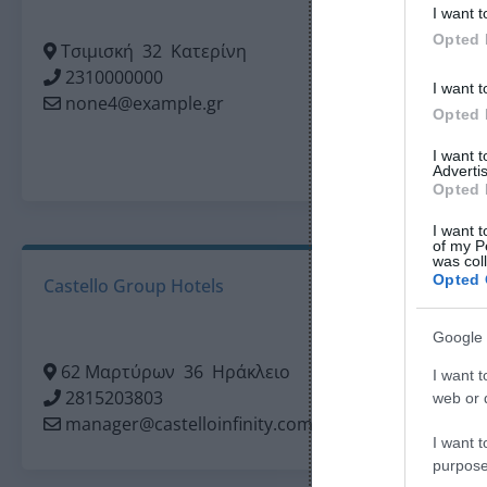
I want t
Opted 
Τσιμισκή
32
Κατερίνη
Μαρτίο
2310000000
231000
I want t
none4@example.gr
none3@
Opted 
I want 
Advertis
Opted 
I want t
of my P
was col
Opted 
Castello Group Hotels
Google 
62 Μαρτύρων
36
Ηράκλειο
I want t
2815203803
web or d
manager@castelloinfinity.com
I want t
purpose