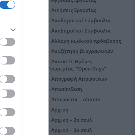
Αγγελίες Εργασίας
Αιτήσεις Εργασίας
Ακαδημαϊκοί Σύμβουλοι
Ακαδημαϊκοί Σύμβουλοι
Αλλαγή κωδικού πρόσβασης
Αναζήτηση βιογραφικών
Ανοικτές Ημέρες
Γνωριμίας, “Open Days”
Απογραφή Αποφοίτων
Αποσύνδεση
Απόφοιτοι – Alumni
Αρχική
Αρχική – 2o στυλ
Αρχική – 3o στυλ