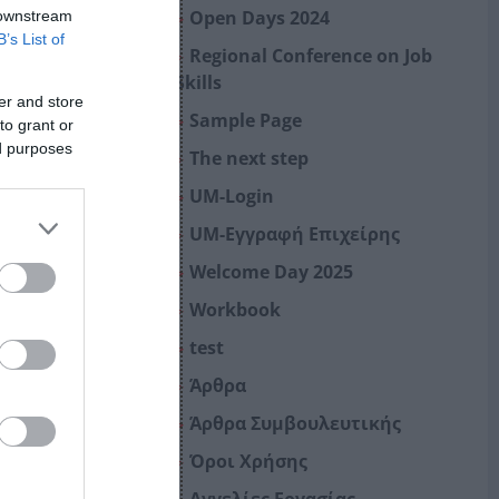
Open Days 2024
 downstream
B’s List of
Regional Conference on Job
Skills
er and store
Sample Page
to grant or
ed purposes
The next step
UM-Login
UM-Εγγραφή Επιχείρης
Welcome Day 2025
Workbook
test
Άρθρα
Άρθρα Συμβουλευτικής
Όροι Χρήσης