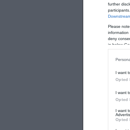
further disc
participants
Downstream 
Please note
information 
deny consent
in below Go
Persona
I want t
Opted 
I want t
Opted 
I want 
Advertis
Opted 