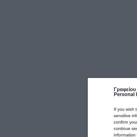
Γραφείου
Personal 
If you wish 
sensitive in
confirm you
continue se
information 