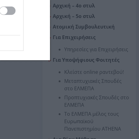
Αρχική – 4o στυλ
Αρχική – 5o στυλ
Ατομική Συμβουλευτική
Για Επιχειρήσεις
Υπηρεσίες για Επιχειρήσεις
Για Υποψήφιους Φοιτητές
Κλείστε online ραντεβού!
Μεταπτυχιακές Σπουδές
στο ΕΛΜΕΠΑ
Προπτυχιακές Σπουδές στο
ΕΛΜΕΠΑ
Το ΕΛΜΕΠΑ μέλος τους
Ευρωπαϊκού
Πανεπιστημίου ΑΤΗΕΝΑ