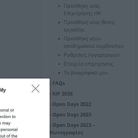
Προσθήκη νέας
Επιχείρησης ΗΚ
Προσθήκη νέας θέσης
εργασίας
Προσθήκη νέου
ακαδημαϊκού συμβούλου
Ρυθμίσεις Λογαριασμού
Στοιχεία επιχείρησης
Το βιογραφικό μου
FAQs
 My
IUF 2026
Open Days 2022
sonal or
Open Days 2023
ection to
ou may
Open Days 2023 –
 personal
Φωτογραφίες
out of the