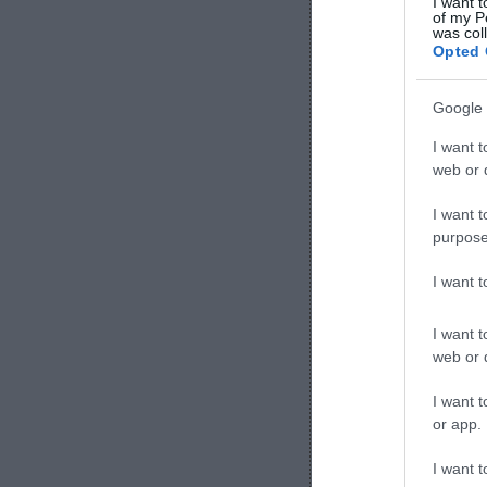
I want t
of my P
was col
Opted 
Google 
I want t
web or d
I want t
purpose
I want 
I want t
web or d
I want t
or app.
I want t