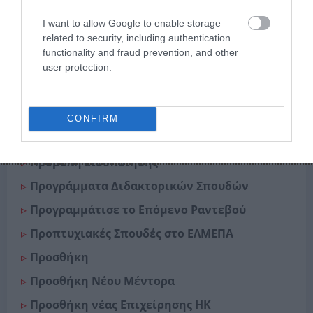
Τμήμα Ηλεκτρολόγων Μηχανικών και
I want to allow Google to enable storage
Μηχανικών Υπολογιστών [2ο Ε.Π.]
related to security, including authentication
Τμήμα Ηλεκτρονικών Μηχανικών [2ο & 4ο
functionality and fraud prevention, and other
user protection.
Ε.Π.]
Τμήμα Μηχανολόγων Μηχανικών [2ο Ε.Π.]
Πρακτική Άσκηση
CONFIRM
Προβολή Βιογραφικού Φοιτητή
Προβολή ειδοποίησης
Προγράμματα Διδακτορικών Σπουδών
Προγραμμάτισε το Επόμενο Ραντεβού
Προπτυχιακές Σπουδές στο ΕΛΜΕΠΑ
Προσθήκη
Προσθήκη Νέου Μέντορα
Προσθήκη νέας Επιχείρησης ΗΚ