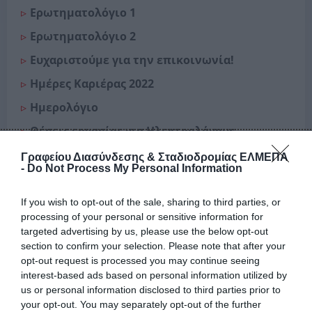
Ερωτηματολόγιο 1
Ερωτηματολόγιο 2
Ευχαριστούμε για την επικοινωνία!
Ημέρες Καριέρας 2022
Ημερολόγιο
Θέσεις εργασίας για Ηλεκτρολόγους
Μηχανικούς
Γραφείου Διασύνδεσης & Σταδιοδρομίας ΕΛΜΕΠΑ
-
Do Not Process My Personal Information
Ιατρικές Ειδικότητες
ΚΕΔΙΒΙΜ
If you wish to opt-out of the sale, sharing to third parties, or
processing of your personal or sensitive information for
Καταχωρήστε την Θέσης Εργασίας
targeted advertising by us, please use the below opt-out
Κλείστε online ραντεβού!
section to confirm your selection. Please note that after your
opt-out request is processed you may continue seeing
Μέντορες
interest-based ads based on personal information utilized by
Μεταπτυχιακά Προγράμματα
us or personal information disclosed to third parties prior to
your opt-out. You may separately opt-out of the further