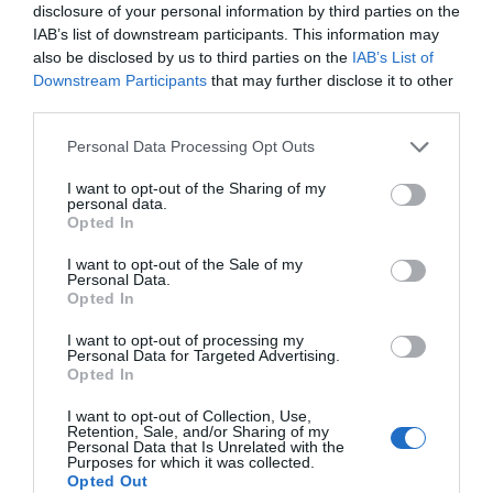
Μεταπτυχιακά Προγράμματα
disclosure of your personal information by third parties on the
IAB’s list of downstream participants. This information may
Μεταπτυχιακά Προγράμματα στο ΕΛΜΕΠΑ
also be disclosed by us to third parties on the
IAB’s List of
Μεταπτυχιακά στην Ελλάδα
Downstream Participants
that may further disclose it to other
third parties.
Μεταπτυχιακές Σπουδές στο ΕΛΜΕΠΑ
Please note that this website/app uses one or more Google
Personal Data Processing Opt Outs
Νέα
services and may gather and store information including but
Νέα & Εκδηλώσεις
not limited to your visit or usage behaviour. You may click to
I want to opt-out of the Sharing of my
personal data.
grant or deny consent to Google and its third-party tags to
Opted In
Νέα – Ανακοινώσεις
use your data for below specified purposes in below Google
consent section.
I want to opt-out of the Sale of my
Νέα – Ανακοινώσεις
Personal Data.
Opted In
Νέο Βιογραφικό
I want to opt-out of processing my
Ο λογαριασμός μου
Personal Data for Targeted Advertising.
Opted In
Οδηγός Συγγραφής Βιογραφικού
Σημειώματος
I want to opt-out of Collection, Use,
Retention, Sale, and/or Sharing of my
Οδηγός Συνέντευξης
Personal Data that Is Unrelated with the
Purposes for which it was collected.
Περιορισμένο περιεχόμενο
Opted Out