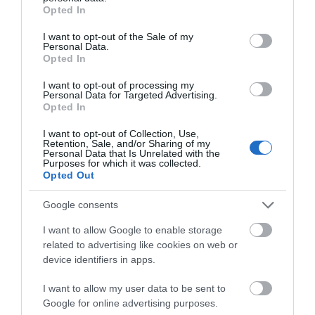
grant or deny consent to Google and its third-party tags to
Opted In
Η εκδήλωση θα πραγματοποιηθεί υβριδικά και θα
use your data for below specified purposes in below Google
υπάρχει δυνατότητα διαδικτυακής συμμετοχής
consent section.
I want to opt-out of the Sale of my
μέσω της πλατφόρμας Zoom:
Personal Data.
Opted In
https://tuc-gr.zoom.us/j/97144295699?
I want to opt-out of processing my
Personal Data for Targeted Advertising.
pwd=ZW03NE9YQlhxTHpid2JCYXQyT1l3Zz09
Opted In
Meeting ID: 971 4429 5699
I want to opt-out of Collection, Use,
Retention, Sale, and/or Sharing of my
Password: 523998
Personal Data that Is Unrelated with the
Purposes for which it was collected.
Facebook
Twitter
LinkedIn
Opted Out
Google consents
I want to allow Google to enable storage
related to advertising like cookies on web or
device identifiers in apps.
I want to allow my user data to be sent to
Google for online advertising purposes.