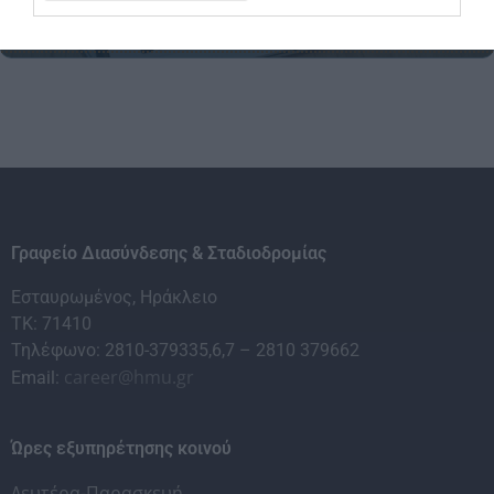
Κλείστε Ραντεβού
Γραφείο Διασύνδεσης & Σταδιοδρομίας
Εσταυρωμένος, Ηράκλειο
ΤΚ: 71410
Τηλέφωνο: 2810-379335,6,7 – 2810 379662
career@hmu.gr
Email:
Ώρες εξυπηρέτησης κοινού
Δευτέρα-Παρασκευή