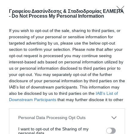
Στόχος της εκδήλωσης είναι η ανάπτυξη της
κουλτούρας επιχειρηματικότητας στα ακαδημαϊκά/
Γραφείου Διασύνδεσης & Σταδιοδρομίας ΕΛΜΕΠΑ
-
Do Not Process My Personal Information
ερευνητικά ιδρύματα της Κρήτης και η ενίσχυση
της επιχειρηματικότητας στο οικοσύστημα
If you wish to opt-out of the sale, sharing to third parties, or
καινοτομίας της Περιφέρειας και απευθύνεται σε
processing of your personal or sensitive information for
προπτυχιακούς, μεταπτυχιακούς ή διδακτορικούς
targeted advertising by us, please use the below opt-out
φοιτητές και σε ερευνητές του Πολυτεχνείου
section to confirm your selection. Please note that after your
Κρήτης, του Πανεπιστήμιου Κρήτης, του Ελληνικού
opt-out request is processed you may continue seeing
Μεσογειακού Πανεπιστήμιου και του Ιδρύματος
interest-based ads based on personal information utilized by
Τεχνολογίας και Έρευνας.
us or personal information disclosed to third parties prior to
your opt-out. You may separately opt-out of the further
disclosure of your personal information by third parties on the
Η εκδήλωση θα πραγματοποιηθεί στις
IAB’s list of downstream participants. This information may
εγκαταστάσεις του Πολυτεχνείου Κρήτης, στο στο
also be disclosed by us to third parties on the
IAB’s List of
Αμφιθέατρο «Μανούσου Μανουσάκη» (Αίθουσα
Downstream Participants
that may further disclose it to other
Γ2.1), την
Παρασκευή 27 Μαΐου 2022
και ώρα
14:00
third parties.
– 16:00
.
Please note that this website/app uses one or more Google
Personal Data Processing Opt Outs
services and may gather and store information including but
ΔΕΙΤΕ ΤΟΥΣ ΟΜΙΛΗΤΕΣ ΕΔΩ
not limited to your visit or usage behaviour. You may click to
I want to opt-out of the Sharing of my
personal data.