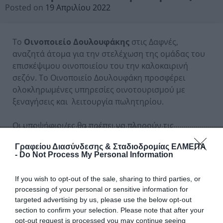
Posted on
19 Απριλίου 2022
Το
Οινοποιείο Δουλουφάκης
στις Δαφνές,
αναζητά άτομα για την στελέχωση της ομάδας του
επισκέψιμου οινοποιείου του την καλοκαιρινή
σεζόν. Το Οινοποιείο Δουλουφάκη προσφέρει
ολοκληρωμένες υπηρεσίες οινοτουρισμού με
ξεναγήσεις και λειτουργία πωλητηρίου.
Οι υποψήφιοι/ες θα πρέπει να πληρούν τις
παρακάτω προϋποθέσεις:
Γραφείου Διασύνδεσης & Σταδιοδρομίας ΕΛΜΕΠΑ
– Άριστη γνώση Αγγλικών
-
Do Not Process My Personal Information
– Πολύ καλές ικανότητες επικοινωνίας, συνεργασίας
If you wish to opt-out of the sale, sharing to third parties, or
και διαχείρισης χρόνου
processing of your personal or sensitive information for
targeted advertising by us, please use the below opt-out
– Απόφοιτοι/ες οινολογίας ή
WSET
θα εκτιμηθούν
section to confirm your selection. Please note that after your
επιπλέον
opt-out request is processed you may continue seeing