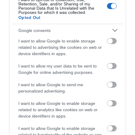
Retention, Sale, and/or Sharing of my
Personal Data that Is Unrelated with the
Ψηφιακή Εργαλειοθήκη Φοιτητών
Purposes for which it was collected.
Opted Out
Απογραφή Αποφοίτων
Google consents
I want to allow Google to enable storage
related to advertising like cookies on web or
device identifiers in apps.
I want to allow my user data to be sent to
Google for online advertising purposes.
I want to allow Google to send me
personalized advertising.
Κλείστε άμεσα ραντεβού με έναν από τους
Συμβούλους μας!
I want to allow Google to enable storage
related to analytics like cookies on web or
device identifiers in apps.
Κλείστε Ραντεβού
I want to allow Google to enable storage
related to functionality of the website or app.