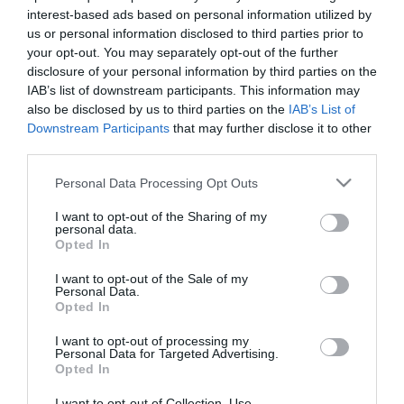
interest-based ads based on personal information utilized by
– Γνώση δεύτερης γλώσσας, θα εκτιμηθεί επιπλέον
us or personal information disclosed to third parties prior to
– Πάθος για το αντικείμενο εργασίας τους
your opt-out. You may separately opt-out of the further
disclosure of your personal information by third parties on the
Οι υποψήφιοι/ες μπορούν να στείλουν το
IAB’s list of downstream participants. This information may
βιογραφικό τους στο email:
info@douloufakis.wine
also be disclosed by us to third parties on the
IAB’s List of
Σε όλες τις αιτήσεις θα τηρηθεί απόλυτη εχεμύθεια.
Downstream Participants
that may further disclose it to other
third parties.
Facebook
Twitter
LinkedIn
Please note that this website/app uses one or more Google
Personal Data Processing Opt Outs
services and may gather and store information including but
not limited to your visit or usage behaviour. You may click to
I want to opt-out of the Sharing of my
personal data.
grant or deny consent to Google and its third-party tags to
Opted In
use your data for below specified purposes in below Google
consent section.
I want to opt-out of the Sale of my
Personal Data.
Opted In
I want to opt-out of processing my
Το Πανεπιστήμιο
Personal Data for Targeted Advertising.
Opted In
Το Γραφείο Διασύνδεσης
I want to opt-out of Collection, Use,